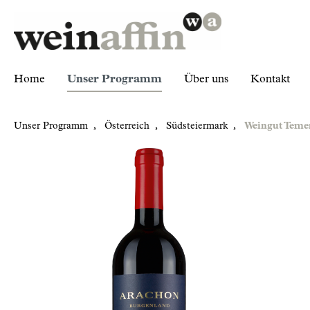
Home
Unser Programm
Über uns
Kontakt
Unser Programm
,
Österreich
,
Südsteiermark
,
Weingut Teme
Zur Kategorie Unser Programm
Österreich
Südsteiermark
Weingut Tement