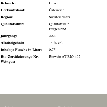
Rebsorte:
Cuvée
Herkunftsland:
Österreich
Region:
Südsteiermark
Qualitätsstufe:
Qualitätswein
Burgenland
Jahrgang:
2020
Alkoholgehalt:
14 % vol.
Inhalt je Flasche in Liter:
0,75 l
Bio-Zertifizierungs-Nr.
Biowein AT-BIO-402
Weingut: