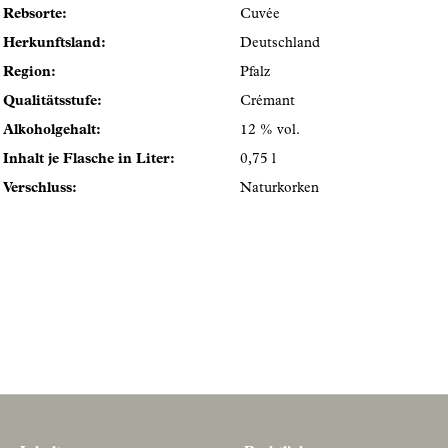
Rebsorte:
Cuvée
Herkunftsland:
Deutschland
Region:
Pfalz
Qualitätsstufe:
Crémant
Alkoholgehalt:
12 % vol.
Inhalt je Flasche in Liter:
0,75 l
Verschluss:
Naturkorken