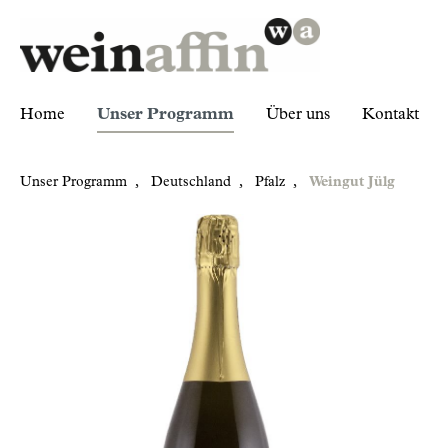
Home
Unser Programm
Über uns
Kontakt
Unser Programm
,
Deutschland
,
Pfalz
,
Weingut Jülg
Zur Kategorie Unser Programm
Deutschland
Pfalz
Weingut Jülg