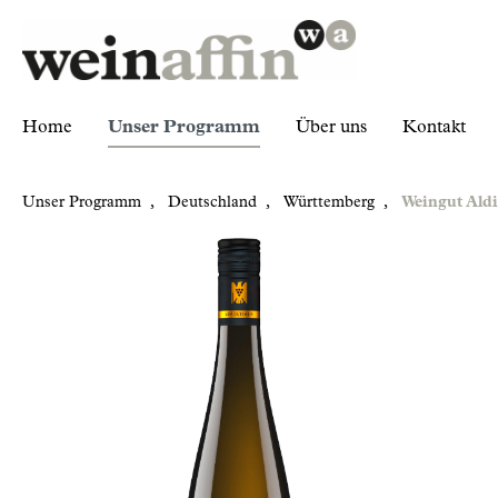
Home
Unser Programm
Über uns
Kontakt
Unser Programm
,
Deutschland
,
Württemberg
,
Weingut Ald
Zur Kategorie Unser Programm
Deutschland
Württemberg
Weingut Aldinger