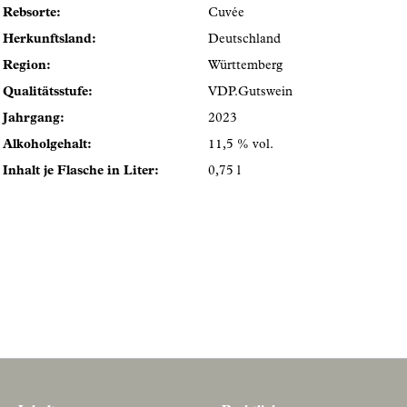
Rebsorte:
Cuvée
Herkunftsland:
Deutschland
Region:
Württemberg
Qualitätsstufe:
VDP.Gutswein
Jahrgang:
2023
Alkoholgehalt:
11,5 % vol.
Inhalt je Flasche in Liter:
0,75 l