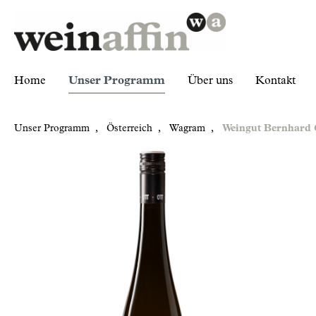
Home
Unser Programm
Über uns
Kontakt
Unser Programm
,
Österreich
,
Wagram
,
Weingut Bernhard 
Zur Kategorie Unser Programm
Österreich
Wagram
Weingut Bernhard Ott