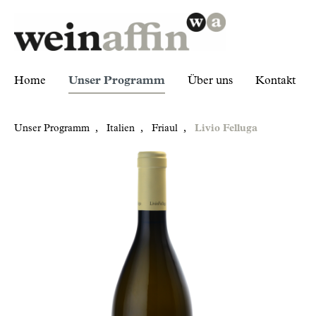
Home
Unser Programm
Über uns
Kontakt
Unser Programm
,
Italien
,
Friaul
,
Livio Felluga
Zur Kategorie Unser Programm
Italien
Friaul
Livio Felluga