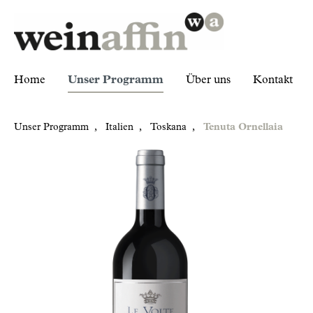
Home
Unser Programm
Über uns
Kontakt
Unser Programm
,
Italien
,
Toskana
,
Tenuta Ornellaia
Zur Kategorie Unser Programm
Italien
Toskana
Tenuta Ornellaia