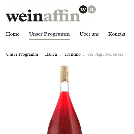
Home
Unser Programm
Über uns
Kontakt
Unser Programm
,
Italien
,
Trentino
,
Az. Agr. Foradori
Zur Kategorie Unser Programm
Italien
Trentino
Az. Agr. Foradori