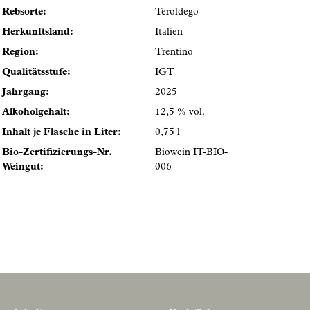
Rebsorte:
Teroldego
Herkunftsland:
Italien
Region:
Trentino
Qualitätsstufe:
IGT
Jahrgang:
2025
Alkoholgehalt:
12,5 % vol.
Inhalt je Flasche in Liter:
0,75 l
Bio-Zertifizierungs-Nr.
Biowein IT-BIO-
Weingut:
006