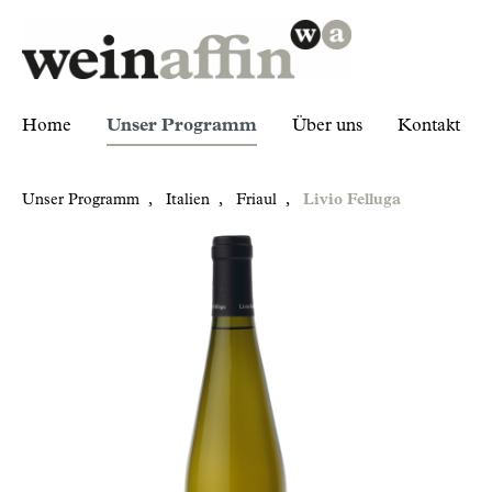
Home
Unser Programm
Über uns
Kontakt
Unser Programm
,
Italien
,
Friaul
,
Livio Felluga
Zur Kategorie Unser Programm
Italien
Friaul
Livio Felluga