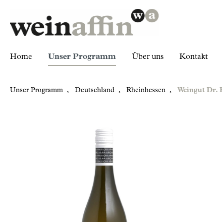
Home
Unser Programm
Über uns
Kontakt
Unser Programm
,
Deutschland
,
Rheinhessen
,
Weingut Dr. 
Zur Kategorie Unser Programm
Deutschland
Rheinhessen
Weingut Dr. Koehler