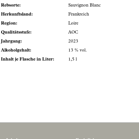
Rebsorte:
Sauvignon Blanc
Herkunftsland:
Frankreich
Region:
Loire
Qualitätsstufe:
AOC
Jahrgang:
2023
Alkoholgehalt:
13 % vol.
Inhalt je Flasche in Liter:
1,5 l