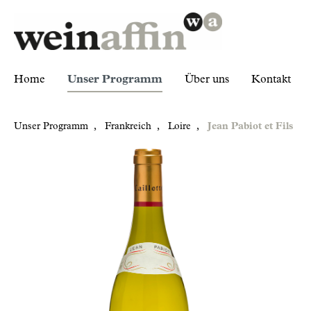
Home
Unser Programm
Über uns
Kontakt
Unser Programm
,
Frankreich
,
Loire
,
Jean Pabiot et Fils
Zur Kategorie Unser Programm
Frankreich
Loire
Jean Pabiot et Fils