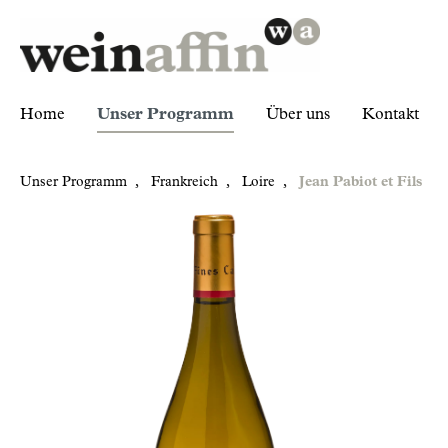
Home
Unser Programm
Über uns
Kontakt
Unser Programm
,
Frankreich
,
Loire
,
Jean Pabiot et Fils
Zur Kategorie Unser Programm
Frankreich
Loire
Jean Pabiot et Fils