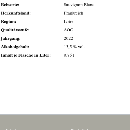
Rebsorte:
Sauvignon Blanc
Herkunftsland:
Frankreich
Region:
Loire
Qualitätsstufe:
AOC
Jahrgang:
2022
Alkoholgehalt:
13,5 % vol.
Inhalt je Flasche in Liter:
0,75 l