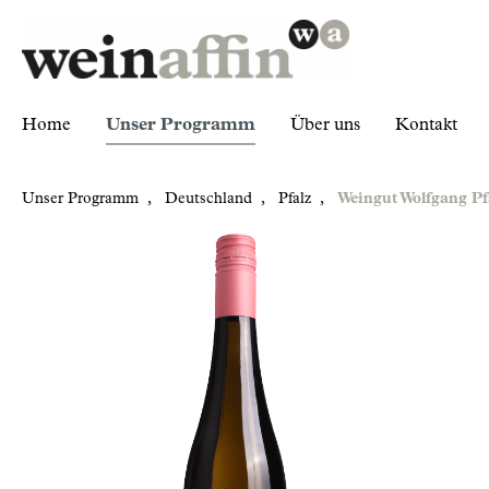
Home
Unser Programm
Über uns
Kontakt
Unser Programm
,
Deutschland
,
Pfalz
,
Weingut Wolfgang P
Zur Kategorie Unser Programm
Deutschland
Pfalz
Weingut Wolfgang Pfaffmann