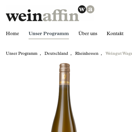
Home
Unser Programm
Über uns
Kontakt
Unser Programm
,
Deutschland
,
Rheinhessen
,
Weingut Wag
Zur Kategorie Unser Programm
Deutschland
Rheinhessen
Weingut Wagner-Stempel